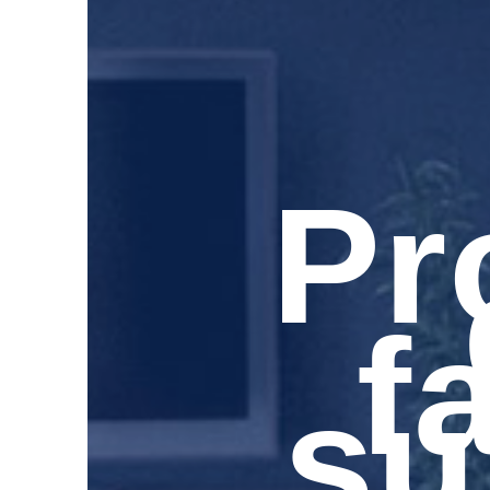
Pr
f
su